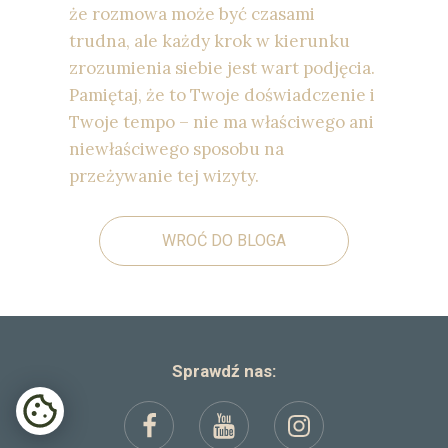
że rozmowa może być czasami
trudna, ale każdy krok w kierunku
zrozumienia siebie jest wart podjęcia.
Pamiętaj, że to Twoje doświadczenie i
Twoje tempo – nie ma właściwego ani
niewłaściwego sposobu na
przeżywanie tej wizyty.
WROĆ DO BLOGA
Sprawdź nas: